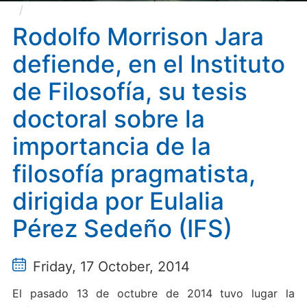
Rodolfo Morrison Jara defiende, en el Instituto de
Filosofía, su tesis doctoral sobre la importancia de la
Rodolfo Morrison Jara
filosofía pragmatista, dirigida por Eulalia Pérez Sedeño
defiende, en el Instituto
(IFS)
de Filosofía, su tesis
doctoral sobre la
importancia de la
filosofía pragmatista,
dirigida por Eulalia
Pérez Sedeño (IFS)
Friday, 17 October, 2014
El pasado 13 de octubre de 2014 tuvo lugar la