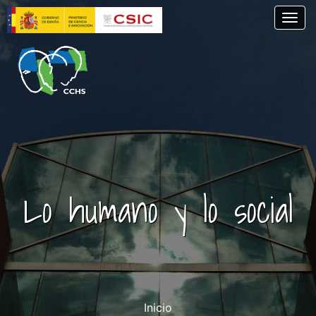
Skip
Togg
to
main
content
Lo humano y lo social
Inicio