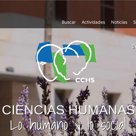
Top
Buscar
Actividades
Noticias
S
Menu
m
C
ri
cc
co
ab
CIENCIAS HUMANAS
Lo humano y lo social