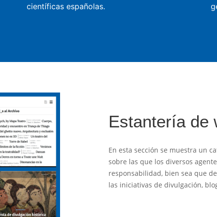
científicas españolas.
g
Estantería de
En esta sección se muestra un ca
sobre las que los diversos agent
responsabilidad, bien sea que des
las iniciativas de divulgación, b