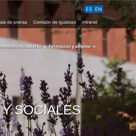
ES
EN
ala de prensa
Comisión de igualdad
Intranet
enu
onocimiento abierto
Formación y empleo
ght
hs
nocimiento
ierto
 Y SOCIALES