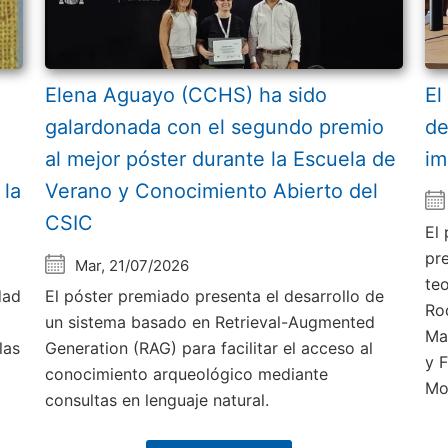
Elena Aguayo (CCHS) ha sido
El
galardonada con el segundo premio
de
al mejor póster durante la Escuela de
im
 la
Verano y Conocimiento Abierto del
CSIC
El
pr
Mar, 21/07/2026
te
dad
El póster premiado presenta el desarrollo de
Ro
un sistema basado en Retrieval-Augmented
Ma
las
Generation (RAG) para facilitar el acceso al
y 
conocimiento arqueológico mediante
Mo
consultas en lenguaje natural.