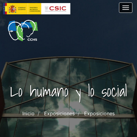
Pasar
Togg
al
contenido
principal
Lo humano y lo social
Inicio
Exposiciones
Exposiciones