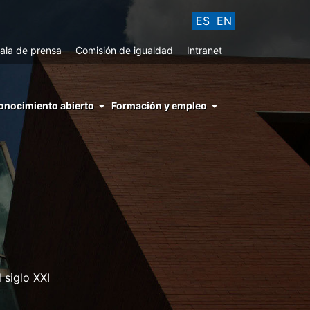
ES
EN
ala de prensa
Comisión de igualdad
Intranet
enu
onocimiento abierto
Formación y empleo
ght
hs
nocimiento
ierto
 siglo XXI