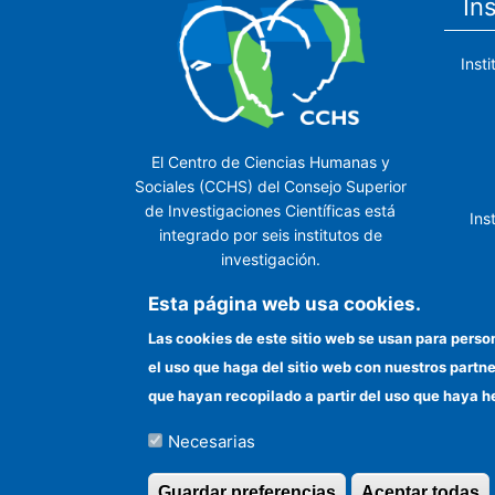
In
Inst
El Centro de Ciencias Humanas y
Sociales (CCHS) del Consejo Superior
de Investigaciones Científicas está
Ins
integrado por seis institutos de
investigación.
Ins
Esta página web usa cookies.
Las cookies de este sitio web se usan para perso
el uso que haga del sitio web con nuestros partn
In
que hayan recopilado a partir del uso que haya h
Necesarias
©Copyright 2026 Todos los derechos reserv
Guardar preferencias
Aceptar todas