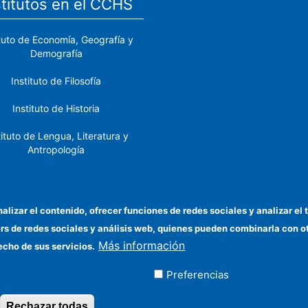
stitutos en el CCHS
ituto de Economía, Geografía y
Demografía
Instituto de Filosofía
Instituto de Historia
tituto de Lengua, Literatura y
Antropología
tituto de Lenguas y Culturas
del Mediterráneo y Oriente
Próximo
nalizar el contenido, ofrecer funciones de redes sociales y analizar 
ers de redes sociales y análisis web, quienes pueden combinarla con 
stituto de Políticas y Bienes
Más información
Públicos
echo de sus servicios.
Preferencias
ados
Rechazar todas
Revocar consentimiento