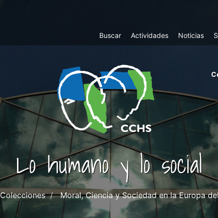
Top
Buscar
Actividades
Noticias
S
Menu
m
C
ri
cc
co
ab
Lo humano y lo social
Colecciones
Moral, Ciencia y Sociedad en la Europa del