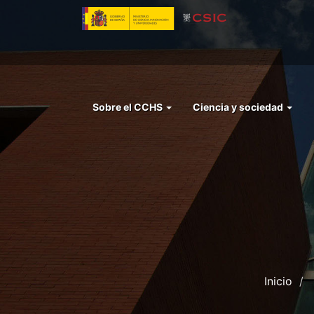
Pasar
al
contenido
principal
Menu
Sobre el CCHS
Ciencia y sociedad
left
cchs
Inicio