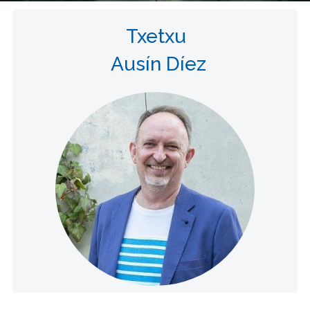
Txetxu
Ausín Díez