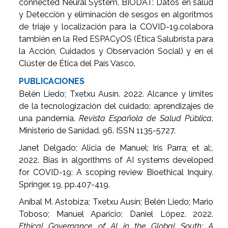
connected Neural System, BIODAT: Datos en salud
y Detección y eliminación de sesgos en algoritmos
de triaje y localización para la COVID-19.colabora
también en la Red ESPACyOS (Ética Salubrista para
la Acción, Cuidados y Observación Social) y en el
Clúster de Ética del País Vasco.
PUBLICACIONES
Belén Liedo; Txetxu Ausín. 2022. Alcance y límites
de la tecnologización del cuidado: aprendizajes de
una pandemia.
Revista Española de Salud Pública
.
Ministerio de Sanidad. 96. ISSN 1135-5727.
Janet Delgado; Alicia de Manuel; Iris Parra; et al;.
2022. Bias in algorithms of AI systems developed
for COVID-19: A scoping review Bioethical Inquiry.
Springer. 19, pp.407-419.
Aníbal M. Astobiza; Txetxu Ausín; Belén Liedo; Mario
Toboso; Manuel Aparicio; Daniel López. 2022.
Ethical Governance of AI in the Global South: A