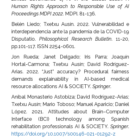
Human Rights Approach to Responsible Use of AI
Proceedings MDPI 2022
. MDPI. 81-136.
Belén Liedo; Txetxu Ausín. 2022. Vulnerabilidad e
interdependencia ante la pandemia de la COVID-19
Disputatio.
Philosophical Research Bulletin
. 11-20,
pp.101-117. ISSN 2254-0601.
Jon Rueda; Janet Delgado; Iris Parra; Joaquín
Hortal-Carmona; Txetxu Ausín; David Rodríguez-
Arias. 2022. “Just” accuracy? Procedural fairness
demands explainability in AI-based medical
resource allocations AI & SOCIETY.
Springer
.
Aníbal Monasterio Astobiza; David Rodríguez-Arias;
Txetxu Ausín; Mario Toboso; Manuel Aparicio; Daniel
López. 2021. Attitudes about Brain–Computer
Interface (BCI) technology among Spanish
rehabilitation professionals AI & SOCIETY.
Springer
.
https://doi.org/10.1007/s00146-021-01292-z