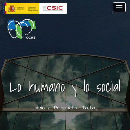
Pasar
Togg
al
contenido
principal
Lo humano y lo social
Inicio
Personal
Txetxu