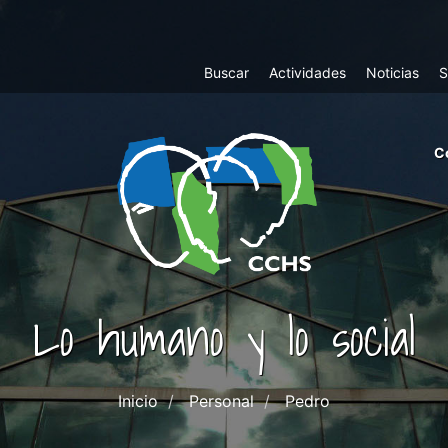
Top
Buscar
Actividades
Noticias
S
Menu
m
C
ri
cc
co
ab
Lo humano y lo social
Inicio
Personal
Pedro