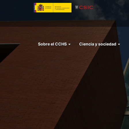
Pasar
al
contenido
principal
Menu
Sobre el CCHS
Ciencia y sociedad
left
cchs