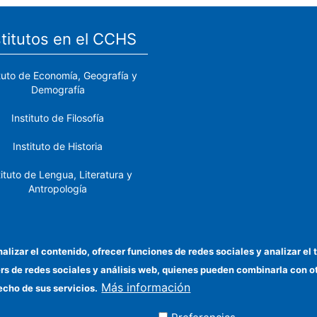
stitutos en el CCHS
ituto de Economía, Geografía y
Demografía
Instituto de Filosofía
Instituto de Historia
tituto de Lengua, Literatura y
Antropología
tituto de Lenguas y Culturas
del Mediterráneo y Oriente
Próximo
nalizar el contenido, ofrecer funciones de redes sociales y analizar 
ers de redes sociales y análisis web, quienes pueden combinarla con 
stituto de Políticas y Bienes
Más información
Públicos
echo de sus servicios.