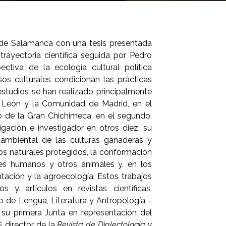
d de Salamanca con una tesis presentada
trayectoria científica seguida por Pedro
ctiva de la ecología cultural política
s culturales condicionan las prácticas
estudios se han realizado principalmente
y León y la Comunidad de Madrid, en el
rio de la Gran Chichimeca, en el segundo.
igación e investigador en otros diez, su
 ambiental de las culturas ganaderas y
s naturales protegidos, la conformación
eres humanos y otros animales y, en los
tación y la agroecología. Estos trabajos
s y artículos en revistas científicas.
to de Lengua, Literatura y Antropología -
 su primera Junta en representación del
 director de la
Revista de Dialectología y