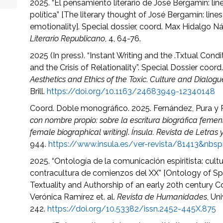
2025. “El pensamiento literario de José Bergamín: lí
política” [The literary thought of José Bergamín: line
emotionality]. Special dossier, coord. Max Hidalgo Nác
Literario Republicano
, 4, 64-76.
2025 (In press). “Instant Writing and the .Txtual Condi
and the Crisis of Relationality”. Special Dossier coor
Aesthetics and Ethics of the Toxic
.
Culture and Dialogu
Brill.
https://doi.org/10.1163/24683949-12340148
Coord. Doble monográfico. 2025. Fernández, Pura y 
con nombre propio: sobre la escritura biográfica femen
female biographical writing]
.
Ínsula. Revista de Letra
944.
https://www.insula.es/ver-revista/81413&nbsp
2025. “Ontología de la comunicación espiritista: cultu
contracultura de comienzos del XX” [Ontology of Spi
Textuality and Authorship of an early 20th century C
Verónica Ramírez et. al.
Revista de Humanidades
, Un
242.
https://doi.org/10.53382/issn.2452-445X.875