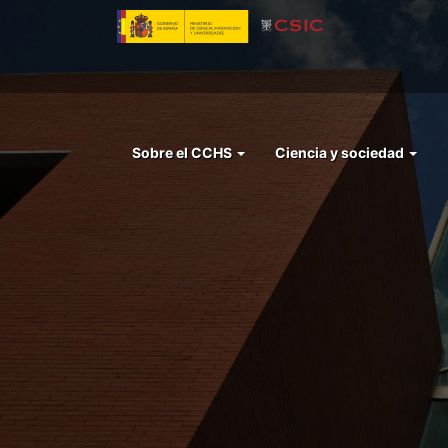
Pasar
al
contenido
principal
Menu
Sobre el CCHS
Ciencia y sociedad
left
cchs