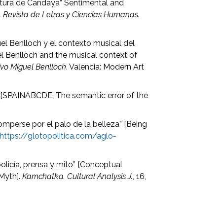
eratura de Candaya” Sentimental and
a. Revista de Letras y Ciencias Humanas
.
el Benlloch y el contexto musical del
uel Benlloch and the musical context of
ivo Miguel Benlloch
. Valencia: Modern Art
 [SPAINABCDE. The semantic error of the
omperse por el palo de la belleza” [Being
https://glotopolitica.com/aglo-
policía, prensa y mito” [Conceptual
 Myth].
Kamchatka. Cultural Analysis J.
, 16,