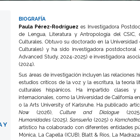
BIOGRAFÍA
Paula Pérez-Rodríguez
es Investigadora Postdoct
de Lengua, Literatura y Antropología del CSIC, 
Culturales. Obtuvo su doctorado en la Universidad d
Culturales) y ha sido investigadora postdoctoral «
Advanced Study, 2024-2025) e investigadora asoci
(2024).
Sus áreas de investigación incluyen las relaciones his
estudios críticos de la voz y la escritura, la teoría li
culturales hispánicos. Ha impartido clases y 
internacionales, como la Universidad de California en
o la Arts University of Karlsruhe. Ha publicado artí
Now
(2026),
Culture and Dialogue
(202
Humanidades
(2025),
Sansueña
(2025) o
Kamchatk
A Y
artístico ha colaborado con diferentes entidades púb
Mònica, La Capella (ICUB), Blatt & Ríos, La Madraza