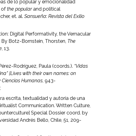
neas de lo popular y emocionalidad
s of
the popular
and political
her, et. al.
Sansueña
:
Revista del Exilio
tion: Digital Performativity, the Vernacular
d. By Botz-Bornstein, Thorsten,
The
e
, 13.
Pérez-Rodríguez, Paula (coords.).
“Vidas
ina”
[Lives with their own names: on
s y Ciencias Humanas
, 943-
;
ra escrita, textualidad y autoría de una
ritualist Communication. Written Culture,
ounterculture] Special Dossier coord. by
iversidad Andrés Bello, Chile, 51, 209-