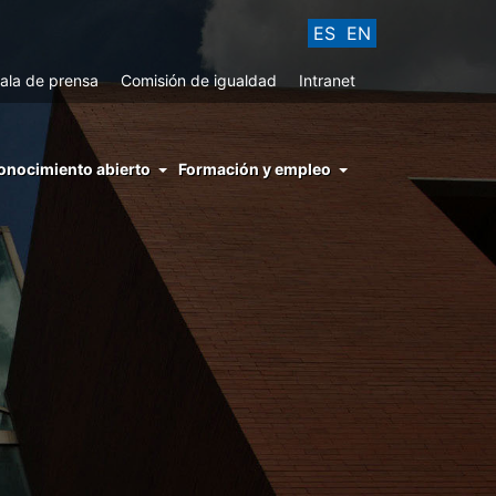
ES
EN
ala de prensa
Comisión de igualdad
Intranet
enu
onocimiento abierto
Formación y empleo
ght
hs
nocimiento
ierto