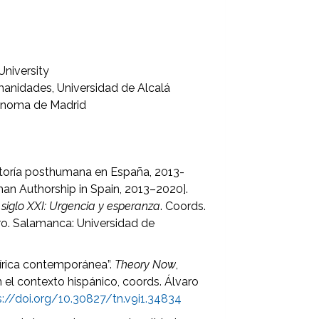
University
anidades, Universidad de Alcalá
tónoma de Madrid
Autoría posthumana en España, 2013-
an Authorship in Spain, 2013–2020].
 siglo XXI: Urgencia y esperanza
. Coords.
o. Salamanca: Universidad de
 lírica contemporánea”.
Theory Now
,
n el contexto hispánico, coords. Álvaro
s://doi.org/10.30827/tn.v9i1.34834