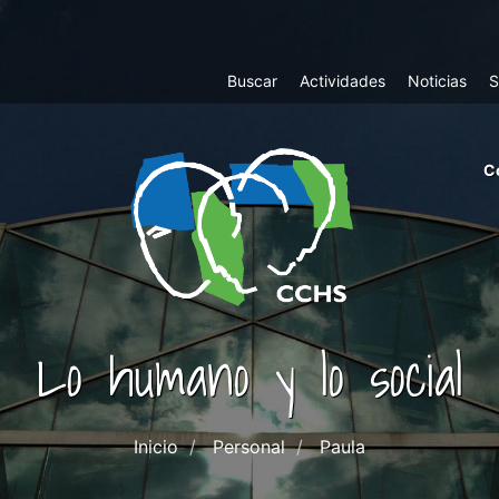
Top
Buscar
Actividades
Noticias
S
Menu
m
C
ri
cc
co
ab
Lo humano y lo social
Inicio
Personal
Paula