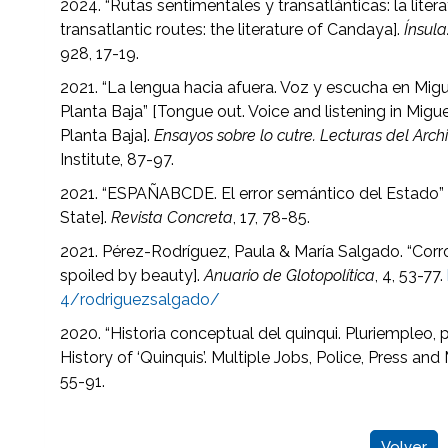
2024. “Rutas sentimentales y transatlánticas: la lit
transatlantic routes: the literature of Candaya].
Ínsul
928, 17-19.
2021. “La lengua hacia afuera. Voz y escucha en Migu
Planta Baja” [Tongue out. Voice and listening in Mig
Planta Baja].
Ensayos sobre lo cutre. Lecturas del Arch
Institute, 87-97.
2021. “ESPAÑABCDE. El error semántico del Estado”
State].
Revista Concreta
, 17, 78-85.
2021. Pérez-Rodríguez, Paula & María Salgado. “Corr
spoiled by beauty].
Anuario de Glotopolítica
, 4, 53-77.
4/rodriguezsalgado/
2020. “Historia conceptual del quinqui. Pluriempleo, 
History of ‘Quinquis’. Multiple Jobs, Police, Press and
55-91.
Volver