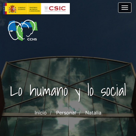
Pasar
Togg
al
contenido
principal
Lo humano y lo social
Inicio
Personal
Natalia