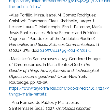
https://boydellandbrewer.com/9781648250712/rethin
the-public-fetus/
-Alas Portillo, Mirza, Isabel M. Gómez Rodríguez,
Christoph Gradmann, Claas Kirchhelle, Jørgen J.
Leisner, Laura D. Martinenghi, Erin L. Paterson, María
Jesús Santesmases, Belma Skender, and Frédéric
Vagneron. “Paradoxes of the Antibiotic Pipeline”.
Humanities and Social Sciences Communications
11
(2024): 678. doi:
10.1057/s41599-024-03211-1
-María Jesús Santesmases 2023. Gendered Images
of Chromosomes. In Maria Rentetzi (ed.):
The
Gender of Things: How Epistemic and Technological
Objects become gendered
. Oxon-New York:
Routledge, pp. 52-65.
https://www.taylorfrancis.com/books/edit/10.4324/
things-maria-rentetzi
-Ana Romero de Pablos y María Jesús
Santesmases (eds.) 2023,
Ontologías híbridas: