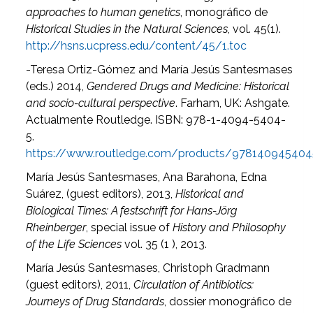
approaches to human genetics
, monográfico de
Historical Studies in the Natural Sciences
, vol. 45(1).
http://hsns.ucpress.edu/content/45/1.toc
-Teresa Ortiz-Gómez and María Jesús Santesmases
(eds.) 2014,
Gendered Drugs and Medicine: Historical
and socio-cultural perspective
. Farham, UK: Ashgate.
Actualmente Routledge. ISBN:
978-1-4094-5404-
5.
https://www.routledge.com/products/978140945404
María Jesús Santesmases, Ana Barahona, Edna
Suárez, (guest editors), 2013,
Historical and
Biological Times: A festschrift for Hans-Jörg
Rheinberger
, special issue of
History and Philosophy
of the Life Sciences
vol. 35 (1 ), 2013.
María Jesús Santesmases, Christoph Gradmann
(guest editors), 2011,
Circulation of Antibiotics:
Journeys of Drug Standards
, dossier monográfico de