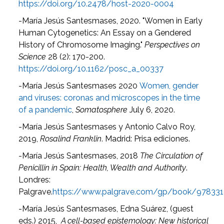
https://doi.org/10.2478/host-2020-0004
-María Jesús Santesmases, 2020. "Women in Early
Human Cytogenetics: An Essay on a Gendered
History of Chromosome Imaging."
Perspectives on
Science
28 (2): 170-200.
https://doi.org/10.1162/posc_a_00337
-María Jesús Santesmases 2020
Women, gender
and viruses: coronas and microscopes in the time
of a pandemic
,
Somatosphere
July 6, 2020.
-María Jesús Santesmases y Antonio Calvo Roy,
2019,
Rosalind Franklin
. Madrid: Prisa ediciones.
-María Jesús Santesmases, 2018
The Circulation of
Penicillin in Spain: Health, Wealth and Authority
.
Londres:
Palgrave.
https://www.palgrave.com/gp/book/97833
-María Jesús Santesmases, Edna Suárez, (guest
eds.) 2015,
A cell-based epistemology: New historical