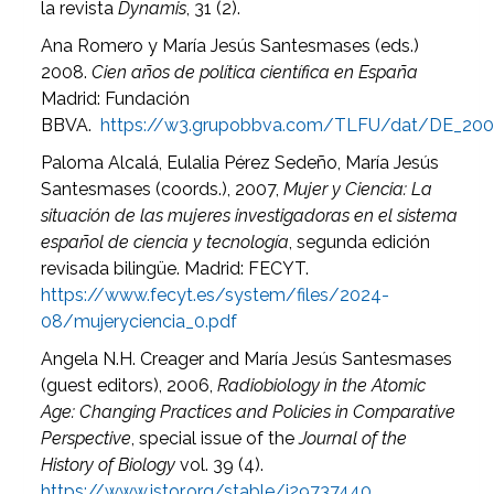
la revista
Dynamis
, 31 (2).
Ana Romero y María Jesús Santesmases (eds.)
2008.
Cien años de política científica en España
Madrid: Fundación
BBVA.
https://w3.grupobbva.com/TLFU/dat/DE_2008_c
Paloma Alcalá, Eulalia Pérez Sedeño, María Jesús
Santesmases (coords.), 2007,
Mujer y Ciencia: La
situación de las mujeres investigadoras en el sistema
español de ciencia y tecnología
, segunda edición
revisada bilingüe. Madrid: FECYT.
https://www.fecyt.es/system/files/2024-
08/mujeryciencia_0.pdf
Angela N.H. Creager and María Jesús Santesmases
(guest editors), 2006,
Radiobiology in the Atomic
Age: Changing Practices and Policies in Comparative
Perspective
, special issue of the
Journal of the
History of Biology
vol. 39 (4).
https://www.jstor.org/stable/i29737440