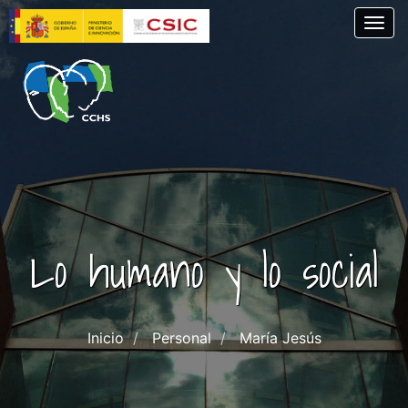
Pasar
Togg
al
contenido
principal
Lo humano y lo social
Inicio
Personal
María Jesús