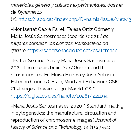
materiales, género y culturas experimentales
, dossier
de
Dynamis
42
(2).
https://raco.cat/index.php/Dynamis/issue/view/
-Montserrat Cabré Pairet, Teresa Ortiz Gómez y
María Jesús Santesmases (coords.) 2021:
Las
mujeres cambian las ciencias. Perspectivas de
género
https://sabersenaccio.iec.cat/es/temas/
-Esther Serrano-Saiz y
María Jesús Santesmases
.
2021. The mosaic brain: Sex/Gender and the
neurosciences. En Eloisa Herrera y José Antonio
Esteban (coords.): Brain, Mind and Behaviour. CSIC
Challenges: Toward 2030. Madrid: CSIC.
https://digital.csic.es/handle/10261/221194
-María Jesús Santesmases, 2020. " Standard making
in cytogenetics: the manufacture, circulation and
reproduction of chromosome images”,
Journal of
History of Science and Technology
14 (1) 27-54;