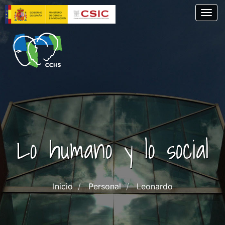
Pasar
Togg
al
contenido
principal
Lo humano y lo social
Inicio
Personal
Leonardo