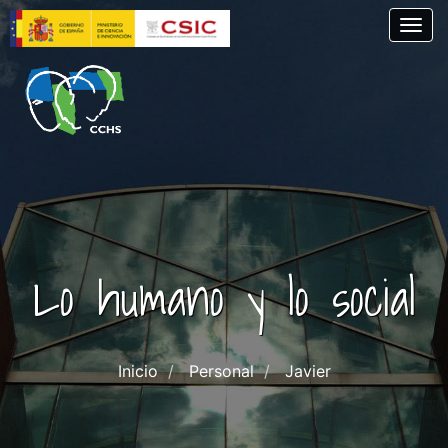
Pasar
Togg
al
contenido
principal
Lo humano y lo social
Inicio
Personal
Javier