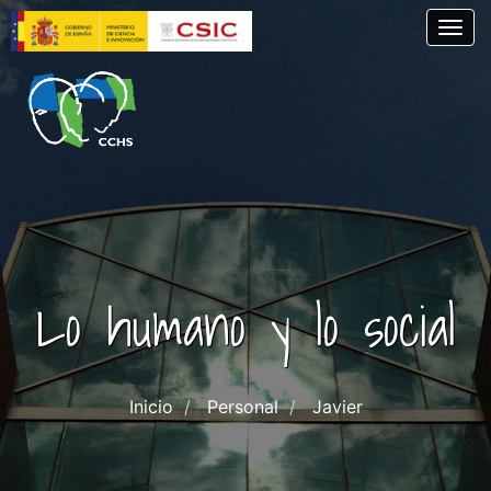
Pasar
Togg
al
contenido
principal
Lo humano y lo social
Inicio
Personal
Javier