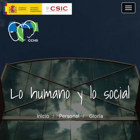
Pasar
Togg
al
contenido
principal
Lo humano y lo social
Inicio
Personal
Gloria