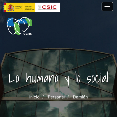
Pasar
Togg
al
contenido
principal
Lo humano y lo social
Inicio
Personal
Damián