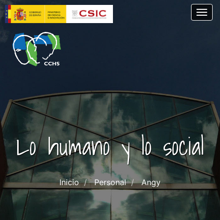
Pasar
Togg
al
contenido
principal
Lo humano y lo social
Inicio
Personal
Angy