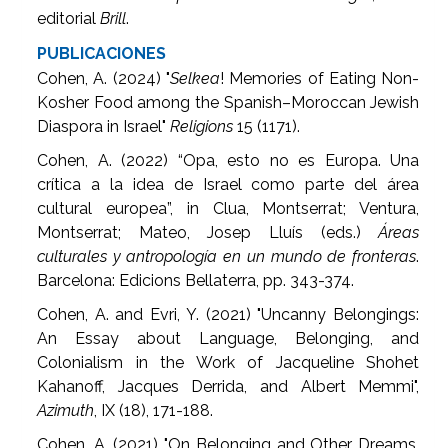
editorial
Brill
.
PUBLICACIONES
Cohen, A. (2024) "
Selkea
! Memories of Eating Non-
Kosher Food among the Spanish–Moroccan Jewish
Diaspora in Israel"
Religions
15 (1171).
Cohen, A. (2022) “Opa, esto no es Europa. Una
crítica a la idea de Israel como parte del área
cultural europea”, in Clua, Montserrat; Ventura,
Montserrat; Mateo, Josep Lluís (eds.)
Áreas
culturales y antropología en un mundo de fronteras
.
Barcelona: Edicions Bellaterra, pp. 343-374.
Cohen, A. and Evri, Y. (2021) "Uncanny Belongings:
An Essay about Language, Belonging, and
Colonialism in the Work of Jacqueline Shohet
Kahanoff, Jacques Derrida, and Albert Memmi",
Azimuth
, IX (18), 171-188.
Cohen, A. (2021) "On Belonging and Other Dreams.