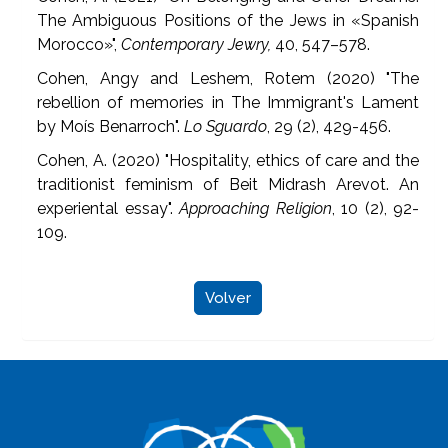
The Ambiguous Positions of the Jews in «Spanish
Morocco»",
Contemporary Jewry,
40, 547–578.
Cohen, Angy and Leshem, Rotem (2020) "The
rebellion of memories in The Immigrant's Lament
by Moís Benarroch".
Lo Sguardo
, 29 (2), 429-456.
Cohen, A. (2020) "Hospitality, ethics of care and the
traditionist feminism of Beit Midrash Arevot. An
experiental essay".
Approaching Religion
, 10 (2), 92-
109.
Volver