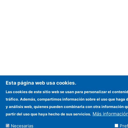
Esta página web usa cookies.
Las cookies de este sitio web se usan para personalizar el contenid
tráfico. Además, compartimos información sobre el uso que haga de
y análisis web, quienes pueden combinarla con otra información q
Más informació
partir del uso que haya hecho de sus servicios.
Necesarias
Pre