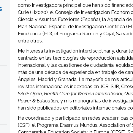
como investigadora principal que han sido financiado
S
Curie (H2020), el Consejo de Investigación Económica 
Ciencia y Asuntos Exteriores (España), la Agencia de
Plan Nacional Español de Investigación Científica (I+
Excelencia (I+D), el Programa Ramón y Cajal, Salvad
entre otros.
Me interesa la investigación interdisciplinar y, durant
centrado en las tecnologías de reproducción asistida,
internacional y las cuestiones de ciudadanía, equida
más de una década de experiencia en trabajo de ca
Ángeles, Madrid y Granada. La mayoría de mis artíc
revistas internacionales indexadas en JCR, SJR, Cite
SAGE Open
,
Health Care for Women International
,
Qua
Power & Education,
y mis monografías de investigació
han sido publicados en editoriales internacionales co
He coordinado y participado en redes académicas c
(ESF), el Programa Erasmus Mundus, Association of 
Comparative Education Society in Europe (CESE), Soci