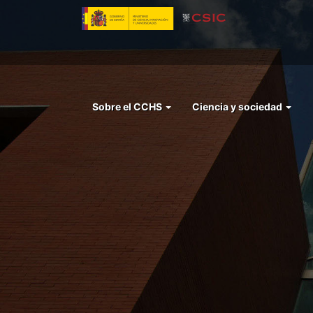
Pasar
al
contenido
principal
Menu
Sobre el CCHS
Ciencia y sociedad
left
cchs