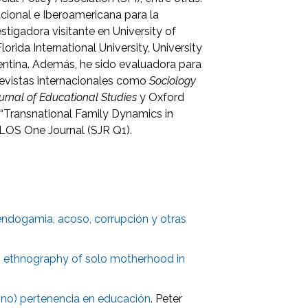
acional e Iberoamericana para la
estigadora visitante en University of
lorida International University, University
entina. Además, he sido evaluadora para
 revistas internacionales como
Sociology
ournal of Educational Studies
y Oxford
é “Transnational Family Dynamics in
PLOS One Journal (SJR Q1).
endogamia, acoso, corrupción y otras
n ethnography of solo motherhood in
 (no) pertenencia en educación
. Peter