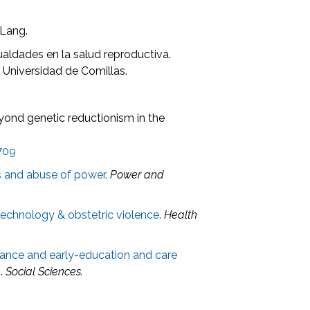
 Lang.
ualdades en la salud reproductiva.
. Universidad de Comillas.
ond genetic reductionism in the
709
s and abuse of power.
Power and
technology & obstetric violence
.
Health
alance and early-education and care
n
.
Social Sciences.