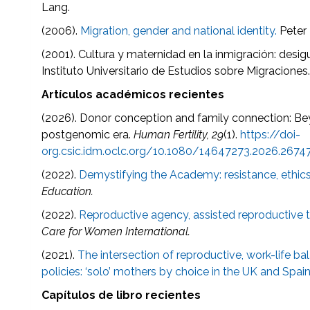
Lang.
(2006).
Migration, gender and national identity.
Peter
(2001). Cultura y maternidad en la inmigración: desig
Instituto Universitario de Estudios sobre Migraciones
Artículos académicos recientes
(2026).
Donor conception and family connection: Bey
postgenomic era.
Human Fertility, 29
(1).
https://doi-
org.csic.idm.oclc.org/10.1080/14647273.2026.2674
(2022).
Demystifying the Academy: resistance, ethic
Education.
(2022).
Reproductive agency, assisted reproductive 
Care for Women International.
(2021).
The intersection of reproductive, work-life b
policies: ‘solo’ mothers by choice in the UK and Spai
Capítulos de libro recientes