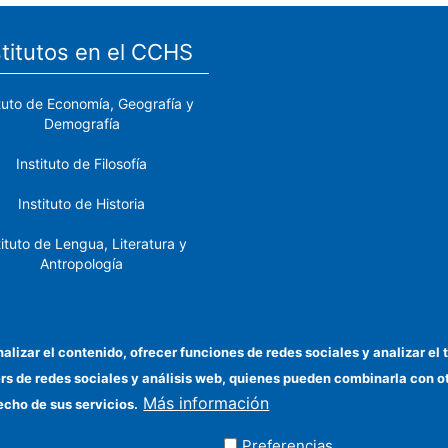
stitutos en el CCHS
ituto de Economía, Geografía y
Demografía
Instituto de Filosofía
Instituto de Historia
tituto de Lengua, Literatura y
Antropología
tituto de Lenguas y Culturas
del Mediterráneo y Oriente
Próximo
nalizar el contenido, ofrecer funciones de redes sociales y analizar 
ers de redes sociales y análisis web, quienes pueden combinarla con 
stituto de Políticas y Bienes
Más información
Públicos
echo de sus servicios.
Preferencias