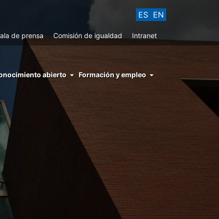
ES
EN
ala de prensa
Comisión de igualdad
Intranet
enu
onocimiento abierto
Formación y empleo
ght
hs
nocimiento
ierto