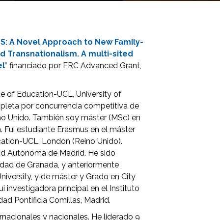
: A Novel Approach to New Family-
 Transnationalism. A multi-sited
el
”
financiado por ERC Advanced Grant,
te of Education-UCL, University of
pleta por concurrencia competitiva de
no Unido. También soy máster (MSc) en
. Fui estudiante Erasmus en el máster
cation-UCL, London (Reino Unido).
dad Autónoma de Madrid. He sido
rsidad de Granada, y anteriormente
niversity, y de máster y Grado en City
 investigadora principal en el Instituto
dad Pontificia Comillas, Madrid.
rnacionales y nacionales. He liderado 9