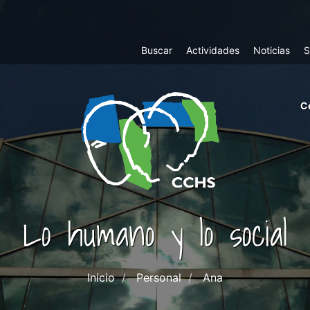
Top
Buscar
Actividades
Noticias
S
Menu
m
C
ri
cc
co
ab
Lo humano y lo social
Inicio
Personal
Ana