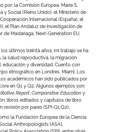
s por: la Comisión Europea, Marie S.
y Social (Reino Unido), el Ministerio de
 Cooperación Internacional (España), el
D), el Plan Andaluz de Investigación de
or de Madariaga, Next-Generation EU,
e los últimos treinta años, mi trabajo se ha
 la salud reproductiva, la migración
d, educación y diversidad. Cuento con
mpo etnográfico en Londres, Miami, Los
ulos académicos han sido publicados por
score en Q1 y Q2. Algunos ejemplos son:
litative Report
,
Comparative Education
y
n, libros editados y capítulos de libro
n revisión por pares (SPI-Q1,Q2).
omo la Fundación Europea de la Ciencia
Social Anthropologists (ASA),
al Policy Association (SPI), entre otras.