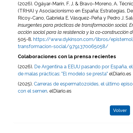
(2026).
Ogáyar-Marín, F. J.
&
Bravo-Moreno, A.
Técni
(TRHA) y Asociacionismo en España: Estrategias, Des
Ricoy-Cano, Gabriela E. Vásquez-Peña y Pedro J. Sa
insurgentes para prácticas de transformación social. Ent
acción social para la resistencia y la co-construcción 
505-8.
https://www.dykinson.com/libros/epistemolo
transformacion-social/9791370065058/
Colaboraciones con la prensa recientes
(2026).
De Argentina a EEUU pasando por España, e
de malas prácticas: "El modelo se presta"
elDiario.es
(2025).
Carreras de espermatozoides, el último episo
con el semen
. elDiario.es
Volver