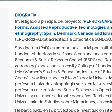
BIOGRAFÍA
Investigadora principal del proyecto
“
REPRO-SCAPES
Forms, Assisted Reproductive Technologies and
ethnography: Spain, Denmark, Canada and Isra
(ERC-2022-ADG); acreditada a catedrática (ANECA).
Soy doctora (PhD) en antropología social por Institu
London. Mi doctorado se financió con una beca com
Economic & Social Research Council (ESRC) del Rei
antropología social por University College of London
(MA) Women's Studies & Education, Institute of Edu
Además, soy licenciada en Filosofía por la Universi
profesora titular de antropología social en la Unive
profesora en el máster de Social Sciences en Open U
University en Londres, durante doce años. También fui
Universitario de Estudios sobre Migraciones, Universi
He participado en 14 proyectos de investigación inte