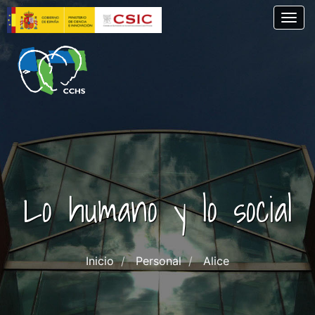
Pasar
Togg
al
contenido
principal
Lo humano y lo social
Inicio
Personal
Alice