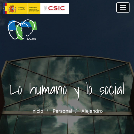
Pasar
Togg
al
contenido
principal
Lo humano y lo social
Inicio
Personal
Alejandro