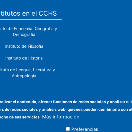
stitutos en el CCHS
ituto de Economía, Geografía y
Demografía
Instituto de Filosofía
Instituto de Historia
tituto de Lengua, Literatura y
Antropología
tituto de Lenguas y Culturas
del Mediterráneo y Oriente
Próximo
nalizar el contenido, ofrecer funciones de redes sociales y analizar 
ers de redes sociales y análisis web, quienes pueden combinarla con 
stituto de Políticas y Bienes
Más información
Públicos
echo de sus servicios.
Preferencias