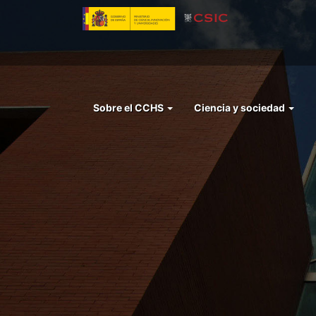
Pasar
al
contenido
principal
Menu
Sobre el CCHS
Ciencia y sociedad
left
cchs