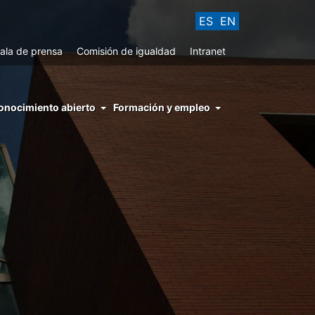
ES
EN
ala de prensa
Comisión de igualdad
Intranet
enu
onocimiento abierto
Formación y empleo
ght
hs
nocimiento
ierto