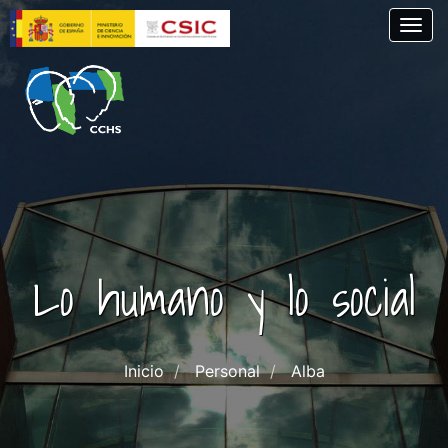
Pasar
Togg
al
contenido
principal
Lo humano y lo social
Inicio
Personal
Alba