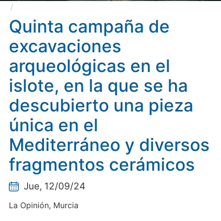
Quinta campaña de excavaciones arqueológicas en
el islote, en la que se ha descubierto una pieza única
Quinta campaña de
en el Mediterráneo y diversos fragmentos cerámicos
excavaciones
arqueológicas en el
islote, en la que se ha
descubierto una pieza
única en el
Mediterráneo y diversos
fragmentos cerámicos
Jue, 12/09/24
La Opinión, Murcia