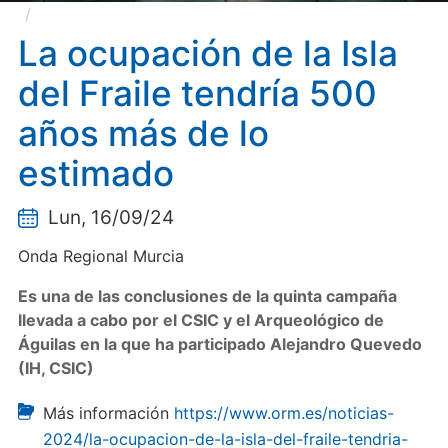
La ocupación de la Isla del Fraile tendría 500 años
más de lo estimado
La ocupación de la Isla
del Fraile tendría 500
años más de lo
estimado
Lun, 16/09/24
Onda Regional Murcia
Es una de las conclusiones de la quinta campaña
llevada a cabo por el CSIC y el Arqueológico de
Águilas en la que ha participado Alejandro Quevedo
(IH, CSIC)
Más información
https://www.orm.es/noticias-
2024/la-ocupacion-de-la-isla-del-fraile-tendria-