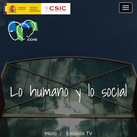
Pasar
Togg
al
contenido
principal
Lo humano y lo social
Inicio
Emisión TV