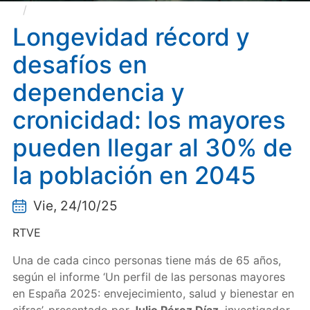
Longevidad récord y desafíos en dependencia y
cronicidad: los mayores pueden llegar al 30% de la
Longevidad récord y
población en 2045
desafíos en
dependencia y
cronicidad: los mayores
pueden llegar al 30% de
la población en 2045
Vie, 24/10/25
RTVE
Una de cada cinco personas tiene más de 65 años,
según el informe ‘Un perfil de las personas mayores
en España 2025: envejecimiento, salud y bienestar en