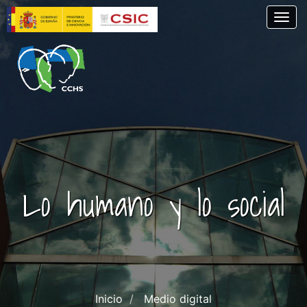
Pasar
Togg
al
contenido
principal
Lo humano y lo social
Inicio
Medio digital