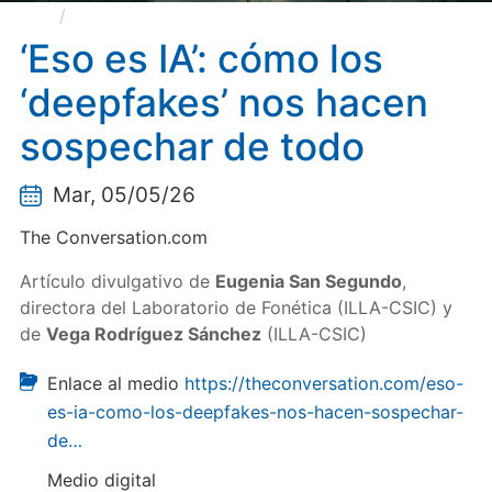
‘Eso es IA’: cómo los ‘deepfakes’ nos hacen
sospechar de todo
‘Eso es IA’: cómo los
‘deepfakes’ nos hacen
sospechar de todo
Mar, 05/05/26
The Conversation.com
Artículo divulgativo de
Eugenia San Segundo
,
directora del Laboratorio de Fonética (ILLA-CSIC) y
de
Vega Rodríguez Sánchez
(ILLA-CSIC)
Enlace al medio
https://theconversation.com/eso-
es-ia-como-los-deepfakes-nos-hacen-sospechar-
de…
Medio digital