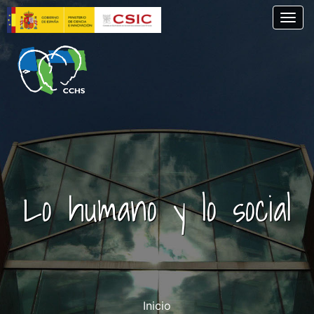
Pasar
Togg
al
contenido
principal
Lo humano y lo social
Inicio