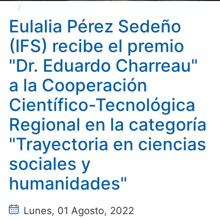
Eulalia Pérez Sedeño (IFS) recibe el premio "Dr.
Eduardo Charreau" a la Cooperación Científico-
Eulalia Pérez Sedeño
Tecnológica Regional en la categoría "Trayectoria en
(IFS) recibe el premio
ciencias sociales y humanidades"
"Dr. Eduardo Charreau"
a la Cooperación
Científico-Tecnológica
Regional en la categoría
"Trayectoria en ciencias
sociales y
humanidades"
Lunes, 01 Agosto, 2022