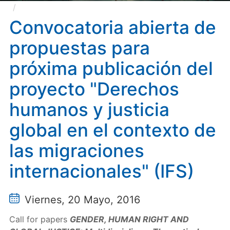
Convocatoria abierta de propuestas para próxima
publicación del proyecto "Derechos humanos y justicia
Convocatoria abierta de
global en el contexto de las migraciones
propuestas para
internacionales" (IFS)
próxima publicación del
proyecto "Derechos
humanos y justicia
global en el contexto de
las migraciones
internacionales" (IFS)
Viernes, 20 Mayo, 2016
Call for papers
GENDER, HUMAN RIGHT AND