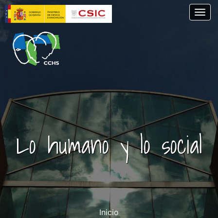
Pasar
Togg
al
contenido
principal
Lo humano y lo social
Inicio