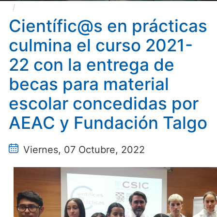
Científic@s en prácticas culmina el curso 2021-22
con la entrega de becas para material escolar
Científic@s en prácticas
concedidas por AEAC y Fundación Talgo
culmina el curso 2021-
22 con la entrega de
becas para material
escolar concedidas por
AEAC y Fundación Talgo
Viernes, 07 Octubre, 2022