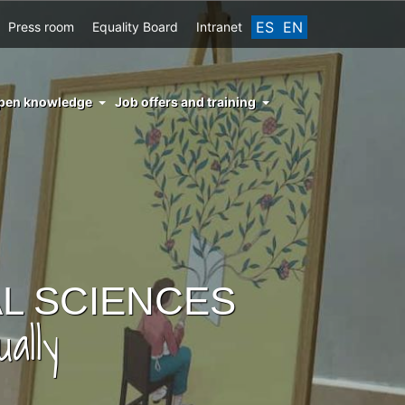
ES
EN
Press room
Equality Board
Intranet
enu
pen knowledge
Job offers and training
ght
hs
nocimiento
ierto
L SCIENCES
ally