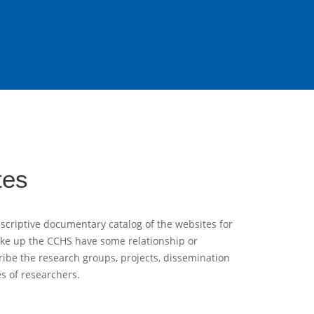
tes
scriptive documentary catalog of the websites for
ake up the CCHS have some relationship or
ribe the research groups, projects, dissemination
es of researchers.