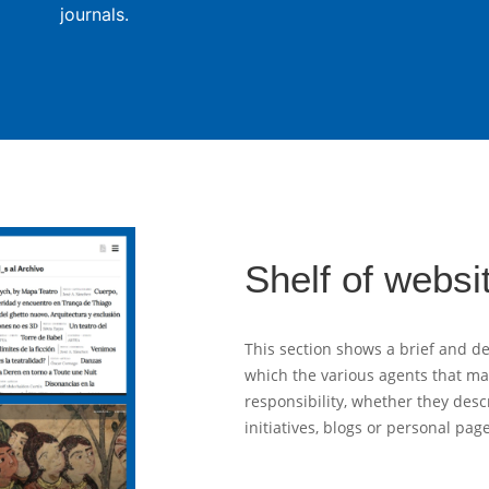
journals.
Shelf of websi
This section shows a brief and de
which the various agents that m
responsibility, whether they desc
initiatives, blogs or personal pag