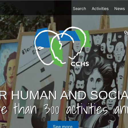
Top
Search
Activities
News
Menu
m
O
ri
cc
co
ab
R HUMAN AND SOCIA
e than 300 activities anu
See more