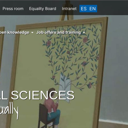
ES
EN
Press room
Equality Board
Intranet
enu
pen knowledge
Job offers and training
ght
hs
nocimiento
ierto
L SCIENCES
ally