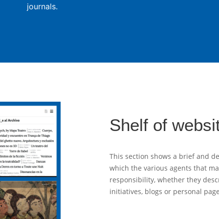
journals.
Shelf of websi
This section shows a brief and de
which the various agents that m
responsibility, whether they desc
initiatives, blogs or personal pag