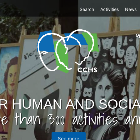
Top
Search
Activities
News
Menu
m
O
ri
cc
co
ab
R HUMAN AND SOCIA
e than 300 activities anu
See more