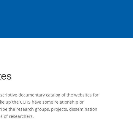
tes
scriptive documentary catalog of the websites for
ake up the CCHS have some relationship or
ribe the research groups, projects, dissemination
es of researchers.