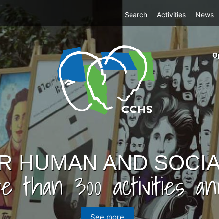
Top
Search
Activities
News
Menu
m
O
ri
cc
co
ab
AND SOCIAL SCIENC
ctivities anually
more