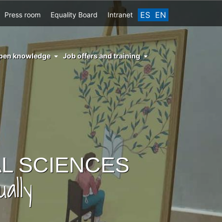
ES
EN
Press room
Equality Board
Intranet
enu
pen knowledge
Job offers and training
ght
hs
nocimiento
ierto
ES
C