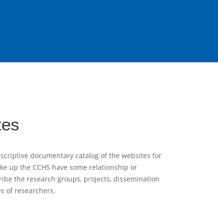
tes
scriptive documentary catalog of the websites for
ake up the CCHS have some relationship or
ribe the research groups, projects, dissemination
es of researchers.