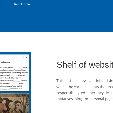
journals.
Shelf of websi
This section shows a brief and de
which the various agents that m
responsibility, whether they desc
initiatives, blogs or personal pag