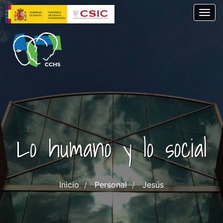
Skip
Togg
to
main
content
Lo humano y lo social
Inicio
Personal
Jesús