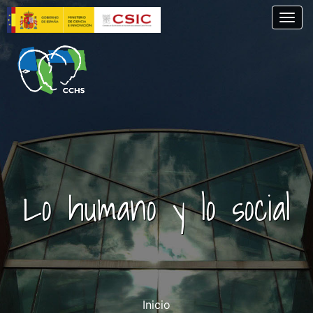
Skip
Togg
to
main
content
Lo humano y lo social
Inicio