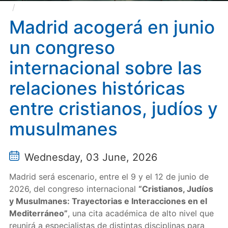
Madrid acogerá en junio un congreso internacional
sobre las relaciones históricas entre cristianos, judíos
Madrid acogerá en junio
y musulmanes
un congreso
internacional sobre las
relaciones históricas
entre cristianos, judíos y
musulmanes
Wednesday, 03 June, 2026
Madrid será escenario, entre el 9 y el 12 de junio de
2026, del congreso internacional
“Cristianos, Judíos
y Musulmanes: Trayectorias e Interacciones en el
Mediterráneo”
, una cita académica de alto nivel que
reunirá a especialistas de distintas disciplinas para