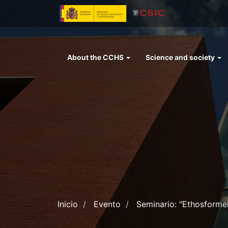
Skip
to
main
content
Menu
About the CCHS
Science and society
left
cchs
Inicio
Evento
Seminario: "Ethosformel