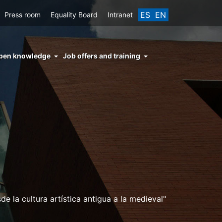
ES
EN
Press room
Equality Board
Intranet
enu
pen knowledge
Job offers and training
ght
hs
nocimiento
ierto
 la cultura artística antigua a la medieval"