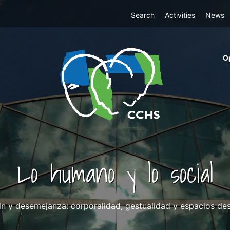
Top
Search
Activities
News
Menu
m
O
ri
cc
co
ab
Lo humano y lo social
n y desemejanza: corporalidad, gestualidad y espacios desde