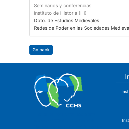
Seminarios y conferencias
Instituto de Historia (IH)
Dpto. de Estudios Medievales
Redes de Poder en las Sociedades Medieva
Go back
I
Ins
The Center for Human and Social
Ins
Sciences (CCHS) of the Spanish
National Research Council is made up