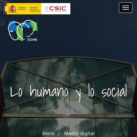
Skip
Togg
to
main
content
Lo humano y lo social
Inicio
Medio digital