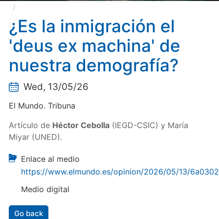
¿Es la inmigración el 'deus ex machina' de nuestra
demografía?
¿Es la inmigración el
'deus ex machina' de
nuestra demografía?
Wed, 13/05/26
El Mundo. Tribuna
Artículo de
Héctor Cebolla
(IEGD-CSIC) y María
Miyar (UNED).
Enlace al medio
https://www.elmundo.es/opinion/2026/05/13/6a030
Medio digital
Go back