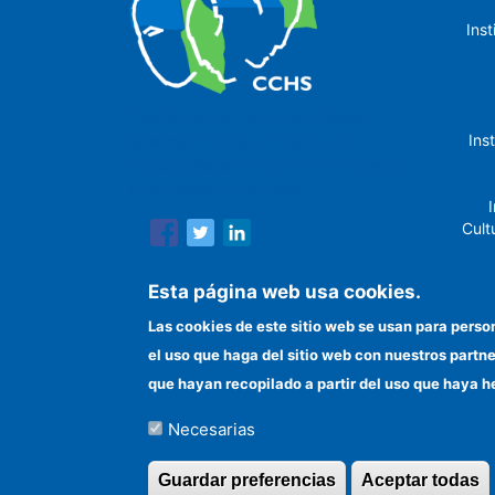
Ins
The Center for Human and Social
Ins
Sciences (CCHS) of the Spanish
National Research Council is made up
of six research institutes.
I
Cult
Esta página web usa cookies.
Las cookies de este sitio web se usan para perso
In
el uso que haga del sitio web con nuestros partn
que hayan recopilado a partir del uso que haya h
Necesarias
©Copyright 2026 Todos los derechos reserv
Guardar preferencias
Aceptar todas