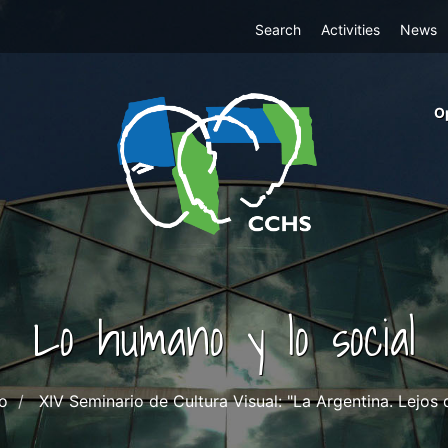
Top
Search
Activities
News
Menu
m
O
ri
cc
co
ab
Lo humano y lo social
o
XIV Seminario de Cultura Visual: "La Argentina. Lejos 