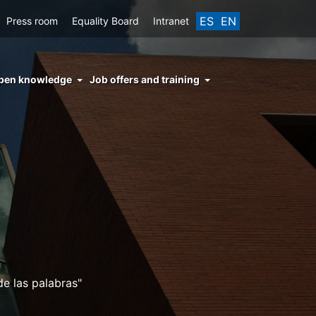
ES
EN
Press room
Equality Board
Intranet
enu
pen knowledge
Job offers and training
ght
hs
nocimiento
ierto
de las palabras"