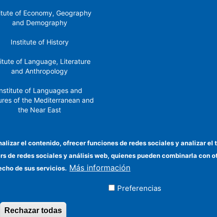
titute of Economy, Geography
and Demography
Institute of History
titute of Language, Literature
and Anthropology
nstitute of Languages ​​and
ures of the Mediterranean and
the Near East
Institute of Philosophy
nalizar el contenido, ofrecer funciones de redes sociales y analizar 
stitute of Public Policies and
ers de redes sociales y análisis web, quienes pueden combinarla con 
Goods
Más información
echo de sus servicios.
Preferencias
ados
Rechazar todas
Revocar consentimiento