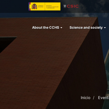
Skip
to
main
content
Menu
About the CCHS
Science and society
left
cchs
Inicio
Event