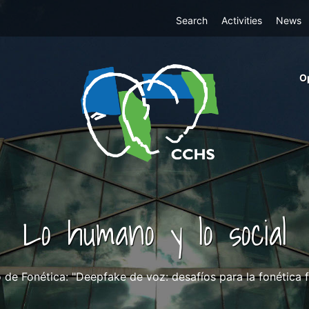
Top
Search
Activities
News
Menu
m
O
ri
cc
co
ab
Lo humano y lo social
 de Fonética: "Deepfake de voz: desafíos para la fonética f