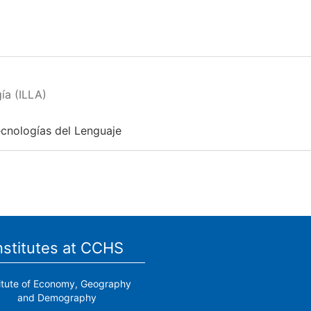
ía (ILLA)
ecnologías del Lenguaje
nstitutes at CCHS
titute of Economy, Geography
and Demography