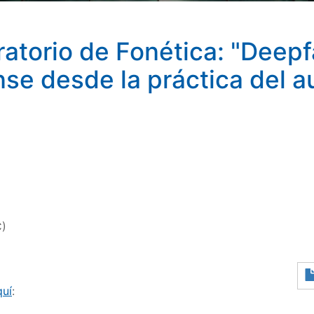
atorio de Fonética: "Deepf
nse desde la práctica del a
C)
quí
: