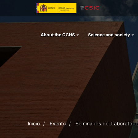
Skip
to
main
content
Menu
About the CCHS
Science and society
left
cchs
Inicio
Evento
Seminarios del Laboratorio