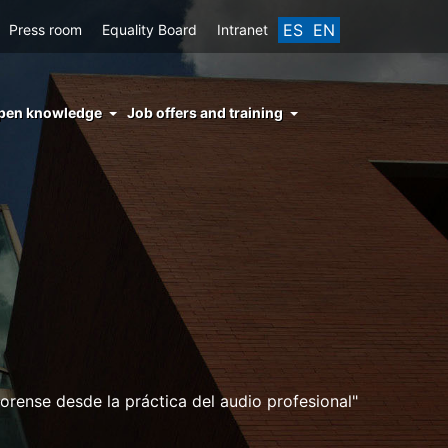
ES
EN
Press room
Equality Board
Intranet
enu
pen knowledge
Job offers and training
ght
hs
nocimiento
ierto
orense desde la práctica del audio profesional"