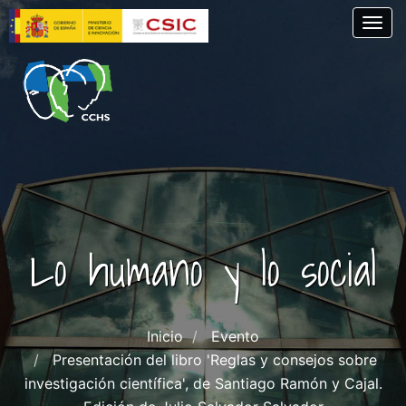
Skip
Togg
to
main
content
Lo humano y lo social
Inicio
Evento
Presentación del libro 'Reglas y consejos sobre
investigación científica', de Santiago Ramón y Cajal.