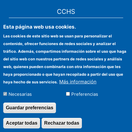
CCHS
Esta página web usa cookies.
CSIC Electronic Office
Las cookies de este sitio web se usan para personalizar el
Institutional identity
contenido, ofrecer funciones de redes sociales y analizar el
Information for providers
tráfico. Además, compartimos información sobre el uso que haga
del sitio web con nuestros partners de redes sociales y análisis
FEDER funds
web, quienes pueden combinarla con otra información que les
Funding entities
haya proporcionado o que hayan recopilado a partir del uso que
Más información
haya hecho de sus servicios.
Contact
Necesarias
Preferencias
Location
Guardar preferencias
Aceptar todas
Rechazar todas
Revocar consentimi
©Copyright 2026 Todos los derechos reservados