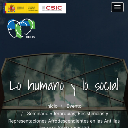
Skip
Togg
to
main
content
Lo humano y lo social
Inicio
Evento
Seminario «Jerarquías, Resistencias y
Representaciones Afrodescendientes en las Antillas