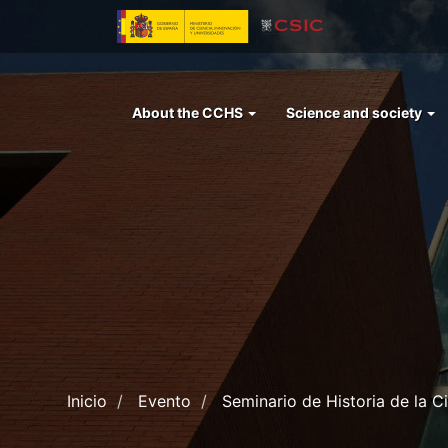
Skip
to
main
content
Menu
About the CCHS
Science and society
left
cchs
Inicio
Evento
Seminario de Historia de la Ci