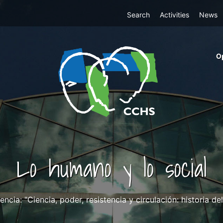
Top
Search
Activities
News
Menu
m
O
ri
cc
co
ab
Lo humano y lo social
encia: "Ciencia, poder, resistencia y circulación: historia d