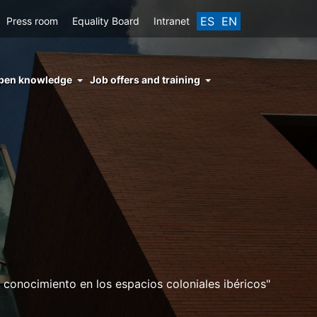
ES
EN
Press room
Equality Board
Intranet
enu
pen knowledge
Job offers and training
ght
hs
nocimiento
ierto
el conocimiento en los espacios coloniales ibéricos"