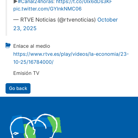
▶
#Canal24horas
:
https://t.co/0Ix6dDs3KF
pic.twitter.com/GYlnkNMC06
— RTVE Noticias (@rtvenoticias)
October
23, 2025
Enlace al medio
https://www.rtve.es/play/videos/la-economia/23-
10-25/16784000/
Emisión TV
Go back