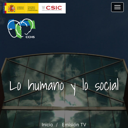
Skip
Togg
to
main
content
Lo humano y lo social
Inicio
Emisión TV