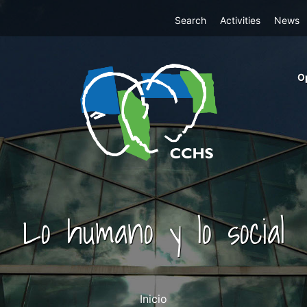
Top
Search
Activities
News
Menu
m
O
ri
cc
co
ab
Lo humano y lo social
Inicio