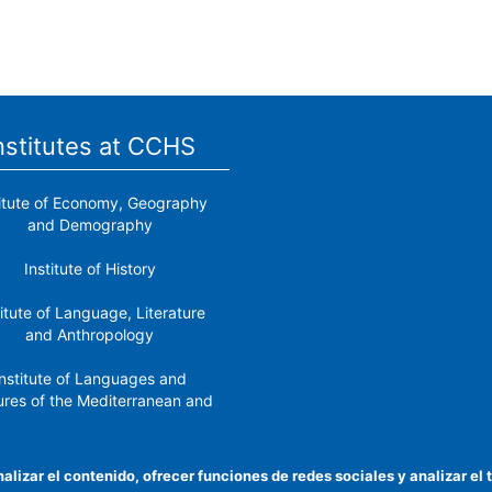
nstitutes at CCHS
titute of Economy, Geography
and Demography
Institute of History
titute of Language, Literature
and Anthropology
nstitute of Languages ​​and
ures of the Mediterranean and
the Near East
Institute of Philosophy
nalizar el contenido, ofrecer funciones de redes sociales y analizar 