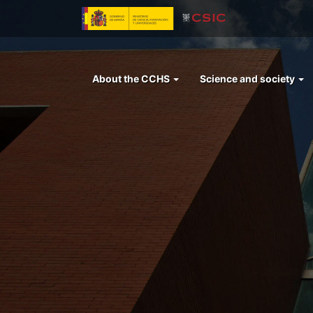
Skip
to
main
content
Menu
About the CCHS
Science and society
left
cchs