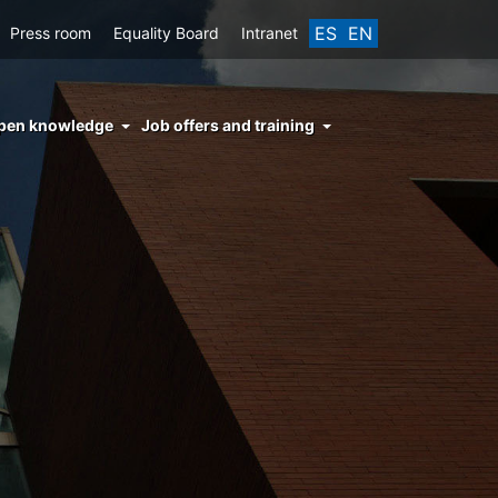
ES
EN
Press room
Equality Board
Intranet
enu
pen knowledge
Job offers and training
ght
hs
nocimiento
ierto