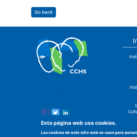
Go back
I
Ins
The Center for Human and Social
Ins
Sciences (CCHS) of the Spanish
National Research Council is made up
of six research institutes.
I
Cult
Esta página web usa cookies.
Las cookies de este sitio web se usan para perso