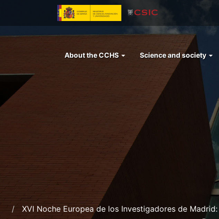
Skip
to
main
content
Menu
About the CCHS
Science and society
left
cchs
XVI Noche Europea de los Investigadores de Madrid: 