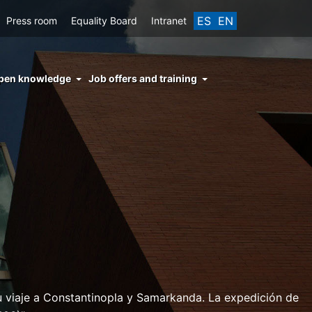
ES
EN
Press room
Equality Board
Intranet
enu
pen knowledge
Job offers and training
ght
hs
nocimiento
ierto
u viaje a Constantinopla y Samarkanda. La expedición de