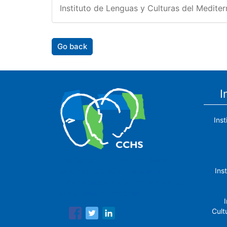
Instituto de Lenguas y Culturas del Medite
Go back
I
Ins
The Center for Human and Social
Ins
Sciences (CCHS) of the Spanish
National Research Council is made up
of six research institutes.
I
Cult