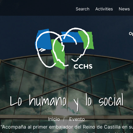
Top
Search
Activities
News
Menu
m
O
ri
cc
co
ab
Lo humano y lo social
Inicio
Evento
"Acompaña al primer embajador del Reino de Castilla en s