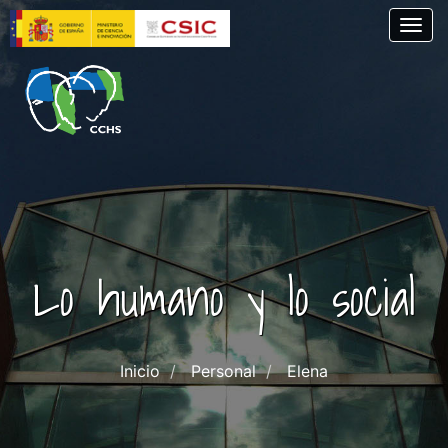
Skip
Togg
to
main
content
Lo humano y lo social
Inicio
Personal
Elena