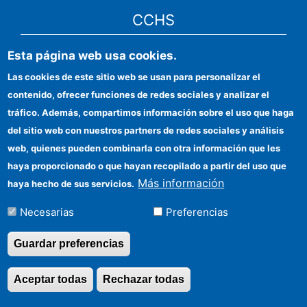
CCHS
Esta página web usa cookies.
CSIC Electronic Office
Las cookies de este sitio web se usan para personalizar el
Institutional identity
contenido, ofrecer funciones de redes sociales y analizar el
Information for providers
tráfico. Además, compartimos información sobre el uso que haga
del sitio web con nuestros partners de redes sociales y análisis
FEDER funds
web, quienes pueden combinarla con otra información que les
Funding entities
haya proporcionado o que hayan recopilado a partir del uso que
Más información
haya hecho de sus servicios.
Contact
Necesarias
Preferencias
Location
Guardar preferencias
Aceptar todas
Rechazar todas
Revocar consentimi
©Copyright 2026 Todos los derechos reservados