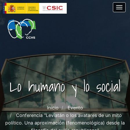
Skip
Togg
to
main
content
Lo humano y lo social
Inicio
Evento
Conferencia "Leviatán o los avatares de un mito
político. Una aproximación (fenomenológica) desde la