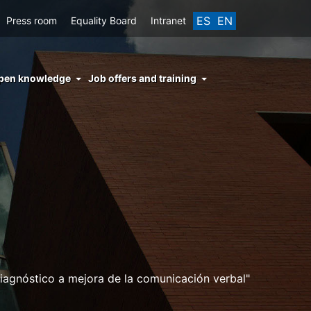
ES
EN
Press room
Equality Board
Intranet
enu
pen knowledge
Job offers and training
ght
hs
nocimiento
ierto
diagnóstico a mejora de la comunicación verbal"