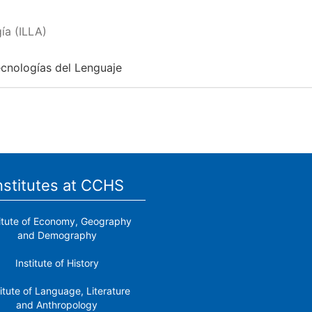
ía (ILLA)
ecnologías del Lenguaje
nstitutes at CCHS
titute of Economy, Geography
and Demography
Institute of History
titute of Language, Literature
and Anthropology