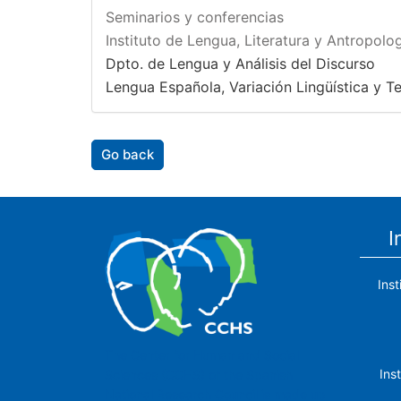
Seminarios y conferencias
Instituto de Lengua, Literatura y Antropolog
Dpto. de Lengua y Análisis del Discurso
Lengua Española, Variación Lingüística y T
Go back
I
Ins
The Center for Human and Social
Ins
Sciences (CCHS) of the Spanish
National Research Council is made up