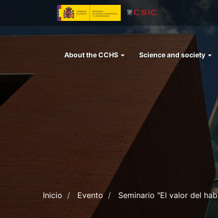
Skip
to
main
content
Menu
About the CCHS
Science and society
left
cchs
Inicio
Evento
Seminario "El valor del ha