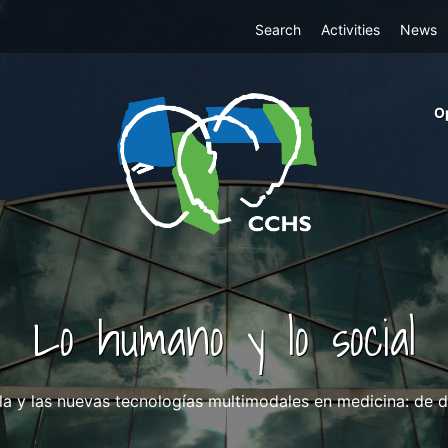
Top
Search
Activities
News
Menu
m
O
ri
cc
co
ab
Lo humano y lo social
bla y las nuevas tecnologías multimodales en medicina: de 