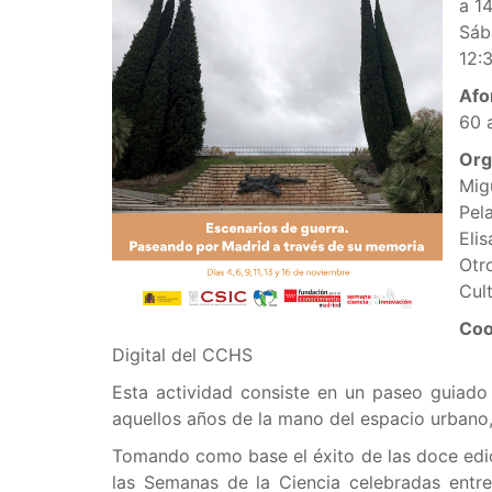
a 14
Sáb
12:3
Afo
60 
Org
Mig
Pel
Eli
Otro
Cult
Coo
Digital del CCHS
Esta actividad consiste en un paseo guiad
aquellos años de la mano del espacio urbano,
Tomando como base el éxito de las doce edic
las Semanas de la Ciencia celebradas entre