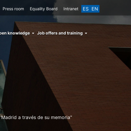
ES
EN
Press room
Equality Board
Intranet
enu
pen knowledge
Job offers and training
ght
hs
nocimiento
ierto
 Madrid a través de su memoria"