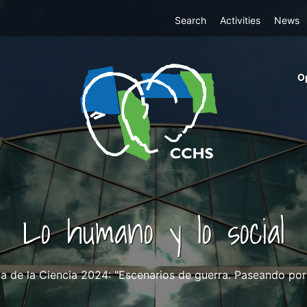
Top
Search
Activities
News
Menu
m
O
ri
cc
co
ab
Lo humano y lo social
 de la Ciencia 2024: "Escenarios de guerra. Paseando por