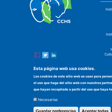
Ins
The Center for Human and Social
Ins
Sciences (CCHS) of the Spanish
National Research Council is made up
of six research institutes.
I
Cult
Esta página web usa cookies.
Las cookies de este sitio web se usan para perso
In
el uso que haga del sitio web con nuestros partn
que hayan recopilado a partir del uso que haya h
Necesarias
©Copyright 2026 Todos los derechos reserv
Guardar preferencias
Aceptar todas