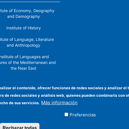
titute of Economy, Geography
and Demography
Institute of History
titute of Language, Literature
and Anthropology
nstitute of Languages ​​and
ures of the Mediterranean and
the Near East
Institute of Philosophy
nalizar el contenido, ofrecer funciones de redes sociales y analizar 
stitute of Public Policies and
ers de redes sociales y análisis web, quienes pueden combinarla con 
Goods
Más información
echo de sus servicios.
Preferencias
ados
Rechazar todas
Revocar consentimiento