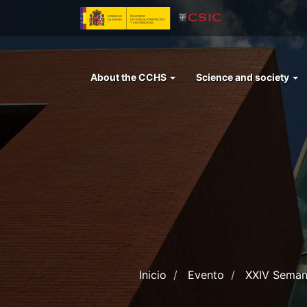
Skip
to
main
content
Menu
About the CCHS
Science and society
left
cchs
Inicio
Evento
XXIV Semana