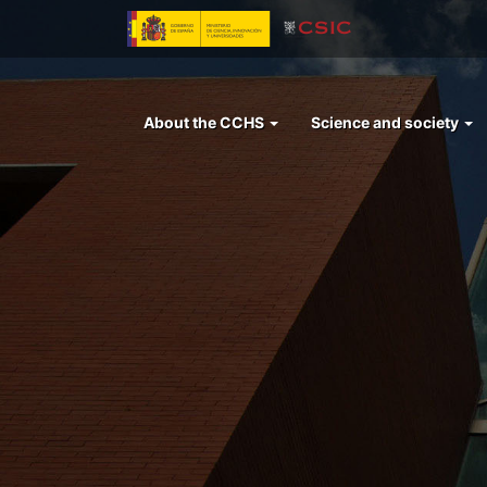
Skip
to
main
content
Menu
About the CCHS
Science and society
left
cchs