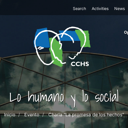
Top
Search
Activities
News
Menu
m
O
ri
cc
co
ab
Lo humano y lo social
Inicio
Evento
Charla "La promesa de los hechos"