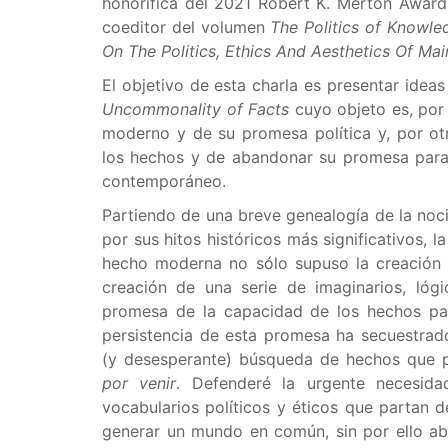
honorífica del 2021 Robert K. Merton Award
coeditor del volumen
The Politics of Knowle
On The Politics, Ethics And Aesthetics Of Ma
El objetivo de esta charla es presentar idea
Uncommonality of Facts
cuyo objeto es, por 
moderno y de su promesa política y, por ot
los hechos y de abandonar su promesa para 
contemporáneo.
Partiendo de una breve genealogía de la noc
por sus hitos históricos más significativos, 
hecho moderna no sólo supuso la creación 
creación de una serie de imaginarios, lógi
promesa de la capacidad de los hechos p
persistencia de esta promesa ha secuestrad
(y desesperante) búsqueda de hechos que 
por venir
. Defenderé la urgente necesid
vocabularios políticos y éticos que partan 
generar un mundo en común, sin por ello aba