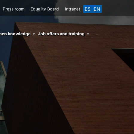
ES
EN
Press room
Equality Board
Intranet
enu
pen knowledge
Job offers and training
ght
hs
nocimiento
ierto