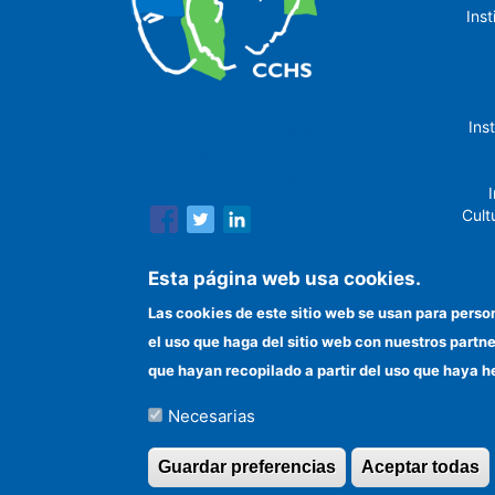
Ins
The Center for Human and Social
Ins
Sciences (CCHS) of the Spanish
National Research Council is made up
of six research institutes.
I
Cult
Esta página web usa cookies.
Las cookies de este sitio web se usan para perso
In
el uso que haga del sitio web con nuestros partn
que hayan recopilado a partir del uso que haya h
Necesarias
©Copyright 2026 Todos los derechos reserv
Guardar preferencias
Aceptar todas