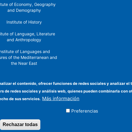
titute of Economy, Geography
and Demography
Institute of History
titute of Language, Literature
and Anthropology
nstitute of Languages ​​and
ures of the Mediterranean and
the Near East
Institute of Philosophy
nalizar el contenido, ofrecer funciones de redes sociales y analizar 
stitute of Public Policies and
ers de redes sociales y análisis web, quienes pueden combinarla con 
Goods
Más información
echo de sus servicios.
Preferencias
ados
Rechazar todas
Revocar consentimiento