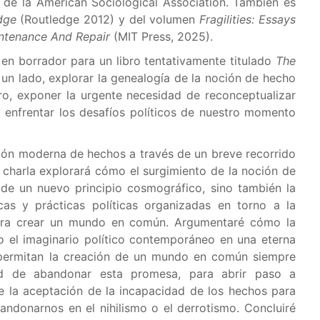
 de la American Sociological Association. También es
dge
(Routledge 2012) y del volumen
Fragilities: Essays
intenance And Repair
(MIT Press, 2025).
s en borrador para un libro tentativamente titulado
The
un lado, explorar la genealogía de la noción de hecho
ro, exponer la urgente necesidad de reconceptualizar
enfrentar los desafíos políticos de nuestro momento
ión moderna de hechos a través de un breve recorrido
la charla explorará cómo el surgimiento de la noción de
de un nuevo principio cosmográfico, sino también la
cas y prácticas políticas organizadas en torno a la
ara crear un mundo en común. Argumentaré cómo la
o el imaginario político contemporáneo en una eterna
permitan la creación de un mundo en común siempre
ad de abandonar esta promesa, para abrir paso a
de la aceptación de la incapacidad de los hechos para
ndonarnos en el nihilismo o el derrotismo. Concluiré