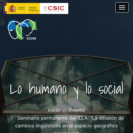
Skip
Togg
to
main
content
Lo humano y lo social
Inicio
Evento
Seminario permanente del ILLA: "La difusión de
cambios lingüísticos en el espacio geográfico