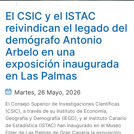
El CSIC y el ISTAC reivindican el legado del
demógrafo Antonio Arbelo en una exposición
El CSIC y el ISTAC
inaugurada en Las Palmas
reivindican el legado del
demógrafo Antonio
Arbelo en una
exposición inaugurada
en Las Palmas
Martes, 26 Mayo, 2026
El Consejo Superior de Investigaciones Científicas
(CSIC), a través de su Instituto de Economía,
Geografía y Demografía (IEGD), y el Instituto Canario
de Estadística (ISTAC) han inaugurado en el Museo
Elder de Las Palmas de Gran Canaria la exposición