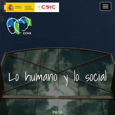
Pasar
Togg
al
contenido
principal
Lo humano y lo social
Inicio