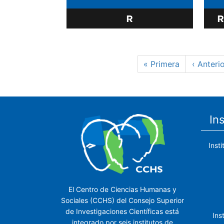
Paginación
Primera
« Primera
Página
‹ Anteri
página
anterior
In
Inst
El Centro de Ciencias Humanas y
Sociales (CCHS) del Consejo Superior
de Investigaciones Científicas está
Ins
integrado por seis institutos de