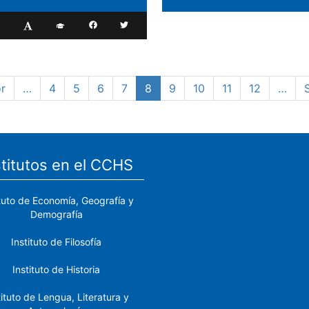
or
…
Page
4
Page
5
Page
6
Page
7
Página
8
Page
9
Page
10
Page
11
Page
12
…
S
actual
stitutos en el CCHS
ituto de Economía, Geografía y
Demografía
Instituto de Filosofía
Instituto de Historia
tituto de Lengua, Literatura y