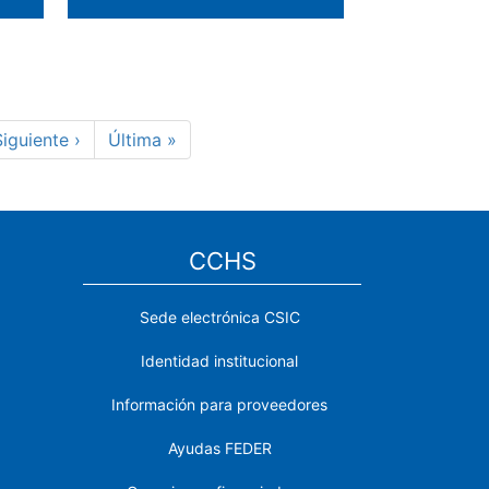
Siguiente
iguiente ›
Última
Última »
página
página
CCHS
Sede electrónica CSIC
Identidad institucional
Información para proveedores
Ayudas FEDER