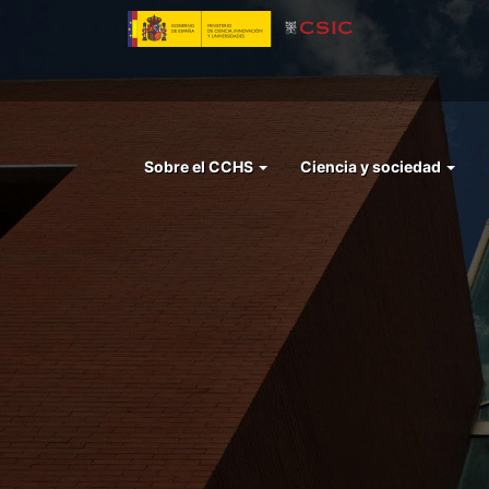
Pasar
al
contenido
principal
Menu
Sobre el CCHS
Ciencia y sociedad
left
cchs