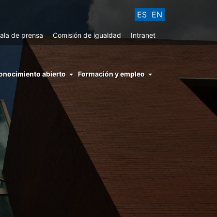
ES
EN
ala de prensa
Comisión de igualdad
Intranet
enu
onocimiento abierto
Formación y empleo
ght
hs
nocimiento
ierto