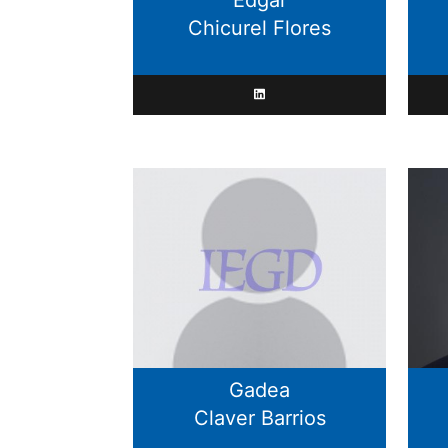
Chicurel Flores
Gadea
Claver Barrios