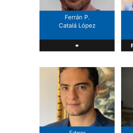
Ferrán P.
Catalá López
Edgar