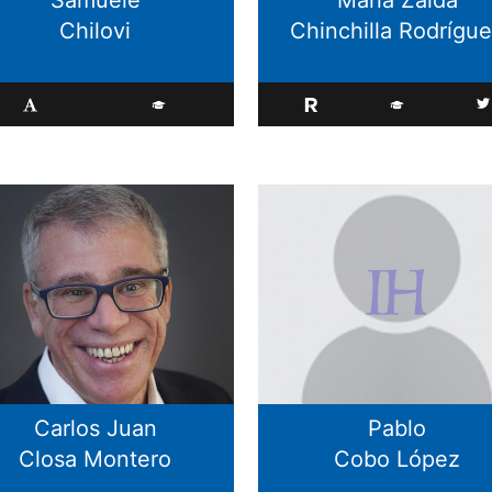
Chilovi
Chinchilla Rodrígu
Carlos Juan
Pablo
Closa Montero
Cobo López