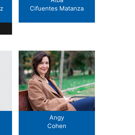
ez
Cifuentes Matanza
Angy
Cohen