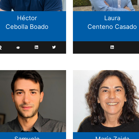
Héctor
Laura
Cebolla Boado
Centeno Casado
Samuele
María Zaida