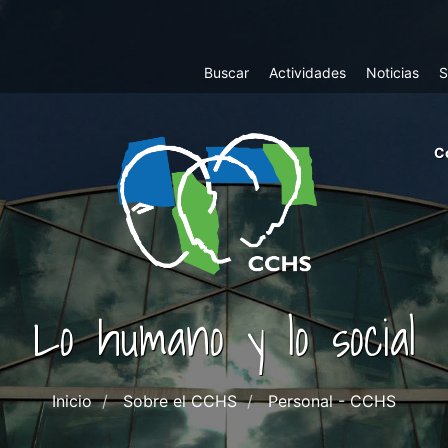
Top
Buscar
Actividades
Noticias
S
Menu
m
C
ri
cc
co
ab
Lo humano y lo social
Inicio
Sobre el CCHS
Personal - CCHS